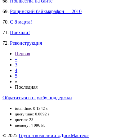
68.
Новшества на сайте
69.
Рощинский байкмарафон — 2010
70.
С 8 марта!
71.
Поехали!
72.
Реконструкция
Первая
«
3
4
5
»
Последняя
Обратиться в службу поддержки
total time: 0.1342 s
query time: 0.0092 s
queries: 23
memory: 4 096 kb
© 2025
Группа компаний «ДискМастер»